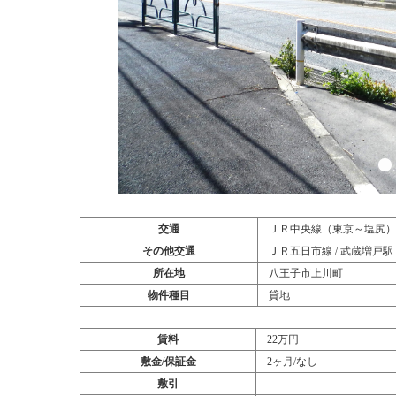
交通
ＪＲ中央線（東京～塩尻） / 
その他交通
ＪＲ五日市線 / 武蔵増戸駅 
所在地
八王子市上川町
物件種目
貸地
賃料
22万円
敷金/保証金
2ヶ月/なし
敷引
‐