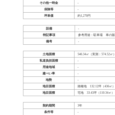
その他一時金
‐
保険等
‐
坪単価
約1,270円
設備
‐
特記事項
参考用途：駐車場 車の販
備考
‐
土地面積
546.34㎡（実測：574.52㎡
私道負担面積
‐
用途地域
‐
建ぺい率
‐
地勢
‐
地目面積
雑種地 132.12坪（436㎡
地目面積
宅地 33.43坪（110.34㎡）
契約期間
3年
条件等
‐