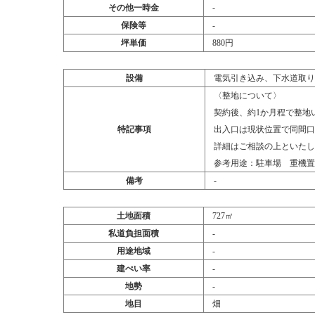
その他一時金
‐
保険等
‐
坪単価
880円
設備
電気引き込み、下水道取り
〈整地について〉
契約後、約1か月程で整地
特記事項
出入口は現状位置で同間口
詳細はご相談の上といたし
参考用途：駐車場 重機置
備考
‐
土地面積
727㎡
私道負担面積
‐
用途地域
‐
建ぺい率
‐
地勢
‐
地目
畑