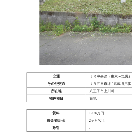
交通
ＪＲ中央線（東京～塩尻） / 
その他交通
ＪＲ五日市線 / 武蔵増戸駅 
所在地
八王子市上川町
物件種目
貸地
賃料
19.36万円
敷金/保証金
2ヶ月/なし
敷引
‐